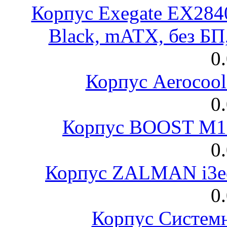
Корпус Exegate EX28
Black, mATX, без Б
0
Корпус Aerocool
0
Корпус BOOST M18
0
Корпус ZALMAN i3ed
0
Корпус Систем