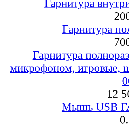
Гарнитура внут
200
Гарнитура по
700
Гарнитура полнораз
микрофоном, игровые, mi
0
12 5
Мышь USB Г
0