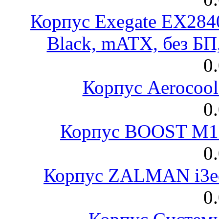
Корпус Exegate EX28
Black, mATX, без Б
0
Корпус Aerocool
0
Корпус BOOST M18
0
Корпус ZALMAN i3ed
0