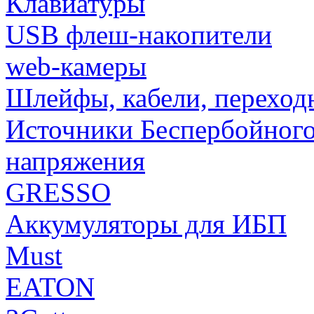
Клавиатуры
USB флеш-накопители
web-камеры
Шлейфы, кабели, переход
Источники Беспербойного
напряжения
GRESSO
Аккумуляторы для ИБП
Must
EATON