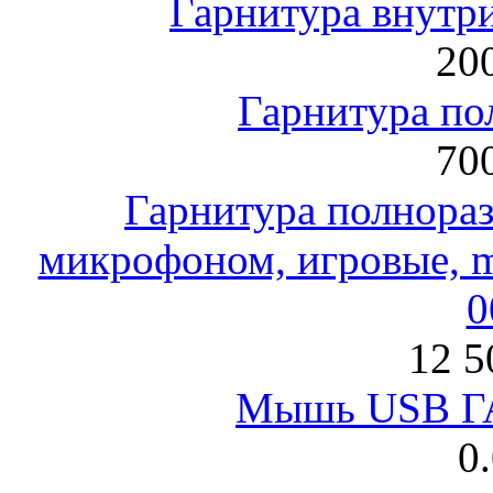
Гарнитура внут
200
Гарнитура по
700
Гарнитура полнораз
микрофоном, игровые, mi
0
12 5
Мышь USB Г
0