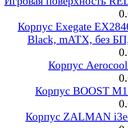
Игровая поверхность R
0
Корпус Exegate EX28
Black, mATX, без Б
0
Корпус Aerocool
0
Корпус BOOST M18
0
Корпус ZALMAN i3ed