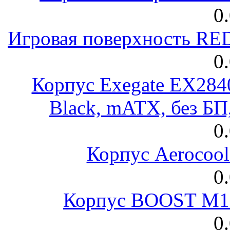
0
Игровая поверхность R
0
Корпус Exegate EX28
Black, mATX, без Б
0
Корпус Aerocool
0
Корпус BOOST M18
0