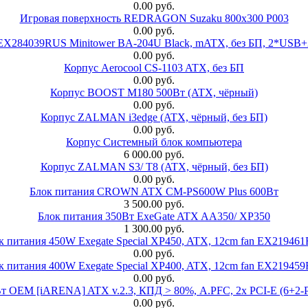
0.00 руб.
Игровая поверхность REDRAGON Suzaku 800x300 P003
0.00 руб.
 EX284039RUS Minitower BA-204U Black, mATX, без БП, 2*USB+
0.00 руб.
Корпус Aerocool CS-1103 ATX, без БП
0.00 руб.
Корпус BOOST M180 500Вт (ATX, чёрный)
0.00 руб.
Корпус ZALMAN i3edge (ATX, чёрный, без БП)
0.00 руб.
Корпус Системный блок компьютера
6 000.00 руб.
Корпус ZALMAN S3/ T8 (ATX, чёрный, без БП)
0.00 руб.
Блок питания CROWN ATX CM-PS600W Plus 600Вт
3 500.00 руб.
Блок питания 350Вт ExeGate ATX AA350/ XP350
1 300.00 руб.
к питания 450W Exegate Special XP450, ATX, 12cm fan EX21946
0.00 руб.
к питания 400W Exegate Special XP400, ATX, 12cm fan EX21945
0.00 руб.
EM [iARENA] ATX v.2.3, КПД > 80%, A.PFC, 2x PCI-E (6+2-Pi
0.00 руб.