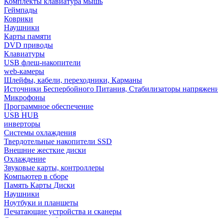
Комплекты клавиатура мышь
Геймпады
Коврики
Наушники
Карты памяти
DVD приводы
Клавиатуры
USB флеш-накопители
web-камеры
Шлейфы, кабели, переходники, Карманы
Источники Беспербойного Питания, Стабилизаторы напряжен
Микрофоны
Программное обеспечение
USB HUB
инверторы
Системы охлаждения
Твердотельные накопители SSD
Внешние жесткие диски
Охлаждение
Звуковые карты, контроллеры
Компьютер в сборе
Память Карты Диски
Наушники
Ноутбуки и планшеты
Печатающие устройства и сканеры