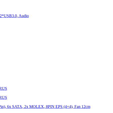
2*USB3.0, Audio
1RUS
9RUS
n), 6x SATA, 2x MOLEX, 8PIN EPS (4+4), Fan 12cm