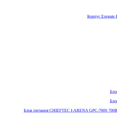
Корпус Exegate
Бло
Бло
Блок питания CHIEFTEC I-ARENA GPC-700S 700Вт O