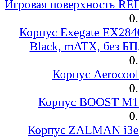
Игровая поверхность R
0
Корпус Exegate EX28
Black, mATX, без Б
0
Корпус Aerocool
0
Корпус BOOST M18
0
Корпус ZALMAN i3ed