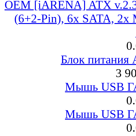
OEM [iARENA] ATX v.2.3
(6+2-Pin), 6x SATA, 2x
0
Блок питания
3 9
Мышь USB Г
0
Мышь USB Г
0