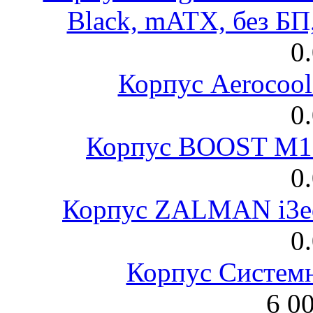
Black, mATX, без Б
0
Корпус Aerocool
0
Корпус BOOST M18
0
Корпус ZALMAN i3ed
0
Корпус Систем
6 0