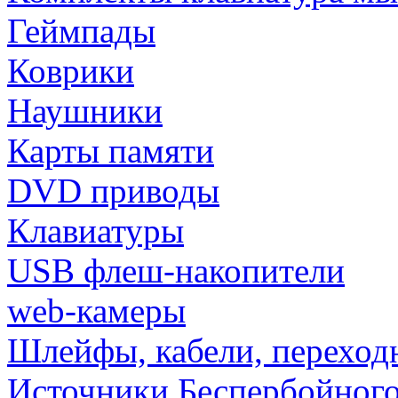
Геймпады
Коврики
Наушники
Карты памяти
DVD приводы
Клавиатуры
USB флеш-накопители
web-камеры
Шлейфы, кабели, переход
Источники Беспербойного