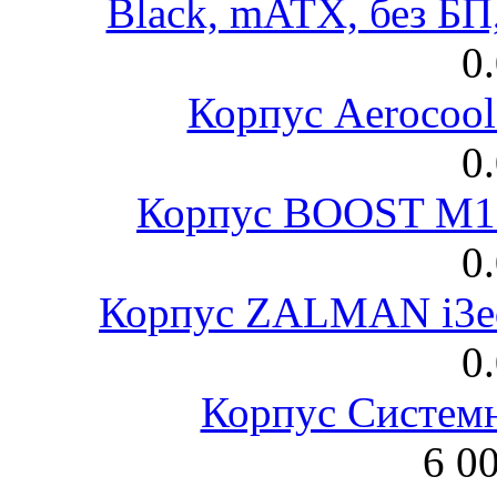
Black, mATX, без Б
0
Корпус Aerocool
0
Корпус BOOST M18
0
Корпус ZALMAN i3ed
0
Корпус Систем
6 0