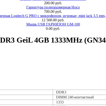
200.00 руб.
Гарнитура полноразмерная Hoco
700.00 руб.
ерная Logitech G PRO с микрофоном, игровые, mini jack 3.5 mm,
12 500.00 руб.
Мышь USB ГАРНИЗОН GM-100
0.00 руб.
DR3 GeiL 4GB 1333MHz (GN3
DDR3
DIMM 240-контактный
1333