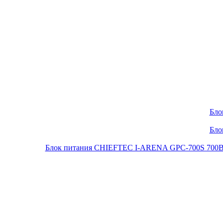
Бло
Бло
Блок питания CHIEFTEC I-ARENA GPC-700S 700Вт O