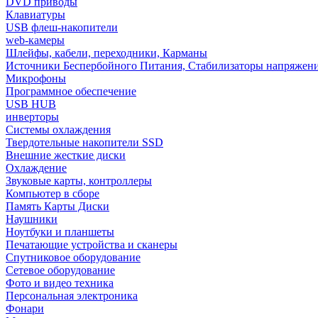
DVD приводы
Клавиатуры
USB флеш-накопители
web-камеры
Шлейфы, кабели, переходники, Карманы
Источники Беспербойного Питания, Стабилизаторы напряжен
Микрофоны
Программное обеспечение
USB HUB
инверторы
Системы охлаждения
Твердотельные накопители SSD
Внешние жесткие диски
Охлаждение
Звуковые карты, контроллеры
Компьютер в сборе
Память Карты Диски
Наушники
Ноутбуки и планшеты
Печатающие устройства и сканеры
Спутниковое оборудование
Сетевое оборудование
Фото и видео техника
Персональная электроника
Фонари