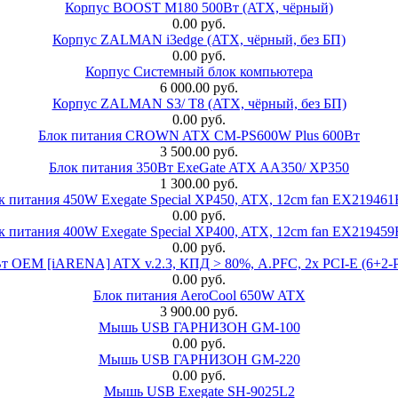
Корпус BOOST M180 500Вт (ATX, чёрный)
0.00 руб.
Корпус ZALMAN i3edge (ATX, чёрный, без БП)
0.00 руб.
Корпус Системный блок компьютера
6 000.00 руб.
Корпус ZALMAN S3/ T8 (ATX, чёрный, без БП)
0.00 руб.
Блок питания CROWN ATX CM-PS600W Plus 600Вт
3 500.00 руб.
Блок питания 350Вт ExeGate ATX AA350/ XP350
1 300.00 руб.
к питания 450W Exegate Special XP450, ATX, 12cm fan EX21946
0.00 руб.
к питания 400W Exegate Special XP400, ATX, 12cm fan EX21945
0.00 руб.
EM [iARENA] ATX v.2.3, КПД > 80%, A.PFC, 2x PCI-E (6+2-Pi
0.00 руб.
Блок питания AeroCool 650W ATX
3 900.00 руб.
Мышь USB ГАРНИЗОН GM-100
0.00 руб.
Мышь USB ГАРНИЗОН GM-220
0.00 руб.
Мышь USB Exegate SH-9025L2