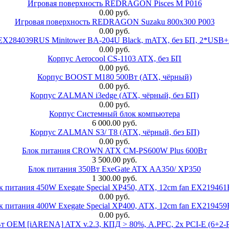
Игровая поверхность REDRAGON Pisces M P016
0.00 руб.
Игровая поверхность REDRAGON Suzaku 800x300 P003
0.00 руб.
 EX284039RUS Minitower BA-204U Black, mATX, без БП, 2*USB+
0.00 руб.
Корпус Aerocool CS-1103 ATX, без БП
0.00 руб.
Корпус BOOST M180 500Вт (ATX, чёрный)
0.00 руб.
Корпус ZALMAN i3edge (ATX, чёрный, без БП)
0.00 руб.
Корпус Системный блок компьютера
6 000.00 руб.
Корпус ZALMAN S3/ T8 (ATX, чёрный, без БП)
0.00 руб.
Блок питания CROWN ATX CM-PS600W Plus 600Вт
3 500.00 руб.
Блок питания 350Вт ExeGate ATX AA350/ XP350
1 300.00 руб.
к питания 450W Exegate Special XP450, ATX, 12cm fan EX21946
0.00 руб.
к питания 400W Exegate Special XP400, ATX, 12cm fan EX21945
0.00 руб.
EM [iARENA] ATX v.2.3, КПД > 80%, A.PFC, 2x PCI-E (6+2-Pi