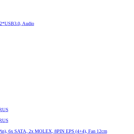
2*USB3.0, Audio
1RUS
9RUS
n), 6x SATA, 2x MOLEX, 8PIN EPS (4+4), Fan 12cm