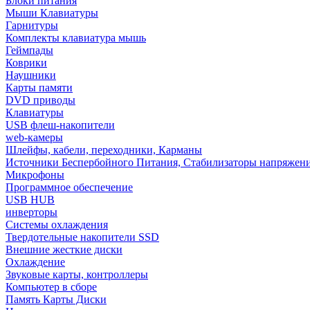
Блоки питания
Мыши Клавиатуры
Гарнитуры
Комплекты клавиатура мышь
Геймпады
Коврики
Наушники
Карты памяти
DVD приводы
Клавиатуры
USB флеш-накопители
web-камеры
Шлейфы, кабели, переходники, Карманы
Источники Беспербойного Питания, Стабилизаторы напряжен
Микрофоны
Программное обеспечение
USB HUB
инверторы
Системы охлаждения
Твердотельные накопители SSD
Внешние жесткие диски
Охлаждение
Звуковые карты, контроллеры
Компьютер в сборе
Память Карты Диски