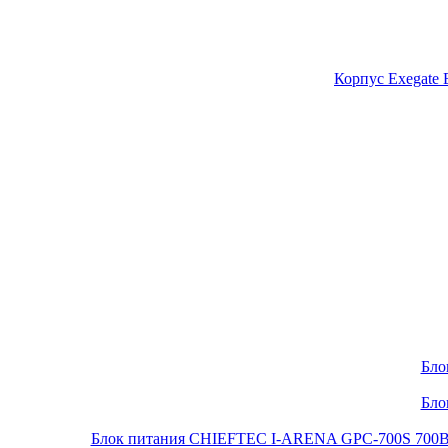
Корпус Exegate
Бло
Бло
Блок питания CHIEFTEC I-ARENA GPC-700S 700Вт O