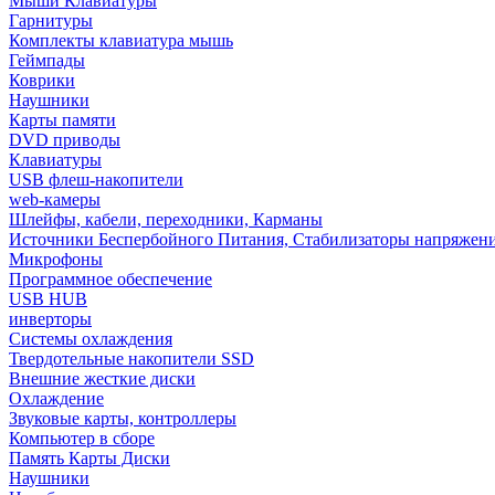
Мыши Клавиатуры
Гарнитуры
Комплекты клавиатура мышь
Геймпады
Коврики
Наушники
Карты памяти
DVD приводы
Клавиатуры
USB флеш-накопители
web-камеры
Шлейфы, кабели, переходники, Карманы
Источники Беспербойного Питания, Стабилизаторы напряжен
Микрофоны
Программное обеспечение
USB HUB
инверторы
Системы охлаждения
Твердотельные накопители SSD
Внешние жесткие диски
Охлаждение
Звуковые карты, контроллеры
Компьютер в сборе
Память Карты Диски
Наушники