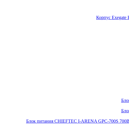
Корпус Exegate
Бло
Бло
Блок питания CHIEFTEC I-ARENA GPC-700S 700Вт O