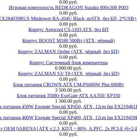
0.00 руб.
Игровая поверхность REDRAGON Suzaku 800x300 P003
0.00 руб.
 EX284039RUS Minitower BA-204U Black, mATX, без БП, 2*USB+
0.00 руб.
Корпус Aerocool CS-1103 ATX, без БП
0.00 руб.
Корпус BOOST M180 500Вт (ATX, чёрный)
0.00 руб.
Корпус ZALMAN i3edge (ATX, чёрный, без БП)
0.00 руб.
Корпус Системный блок компьютера
6 000.00 руб.
Корпус ZALMAN S3/ T8 (ATX, чёрный, без БП)
0.00 руб.
Блок питания CROWN ATX CM-PS600W Plus 600Вт
3 500.00 руб.
Блок питания 350Вт ExeGate ATX AA350/ XP350
1 300.00 руб.
к питания 450W Exegate Special XP450, ATX, 12cm fan EX21946
0.00 руб.
к питания 400W Exegate Special XP400, ATX, 12cm fan EX21945
0.00 руб.
EM [iARENA] ATX v.2.3, КПД > 80%, A.PFC, 2x PCI-E (6+2-Pi
0.00 руб.