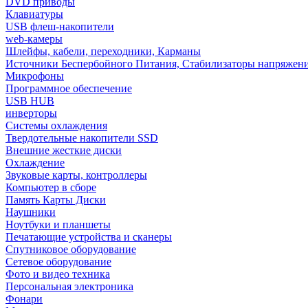
DVD приводы
Клавиатуры
USB флеш-накопители
web-камеры
Шлейфы, кабели, переходники, Карманы
Источники Беспербойного Питания, Стабилизаторы напряжен
Микрофоны
Программное обеспечение
USB HUB
инверторы
Системы охлаждения
Твердотельные накопители SSD
Внешние жесткие диски
Охлаждение
Звуковые карты, контроллеры
Компьютер в сборе
Память Карты Диски
Наушники
Ноутбуки и планшеты
Печатающие устройства и сканеры
Спутниковое оборудование
Сетевое оборудование
Фото и видео техника
Персональная электроника
Фонари