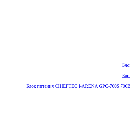
Бло
Бло
Блок питания CHIEFTEC I-ARENA GPC-700S 700Вт O