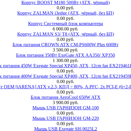
Корпус BOOST M180 500Вт (ATX, чёрный)
0.00 руб.
Корпус ZALMAN i3edge (ATX, чёрный, без БП)
0.00 руб.
Корпус Системный блок компьютера
6 000.00 руб.
Корпус ZALMAN S3/ T8 (ATX, чёрный, без БП)
0.00 руб.
Блок питания CROWN ATX CM-PS600W Plus 600Вт
3 500.00 руб.
Блок питания 350Вт ExeGate ATX AA350/ XP350
1 300.00 руб.
к питания 450W Exegate Special XP450, ATX, 12cm fan EX21946
0.00 руб.
к питания 400W Exegate Special XP400, ATX, 12cm fan EX21945
0.00 руб.
EM [iARENA] ATX v.2.3, КПД > 80%, A.PFC, 2x PCI-E (6+2-Pi
0.00 руб.
Блок питания AeroCool 650W ATX
3 900.00 руб.
Мышь USB ГАРНИЗОН GM-100
0.00 руб.
Мышь USB ГАРНИЗОН GM-220
0.00 руб.
Мышь USB Exegate SH-9025L2