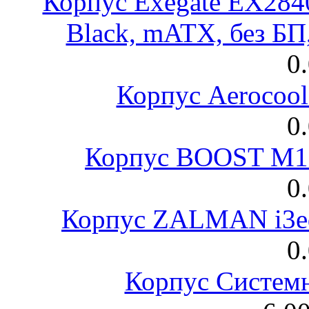
Корпус Exegate EX28
Black, mATX, без Б
0
Корпус Aerocool
0
Корпус BOOST M18
0
Корпус ZALMAN i3ed
0
Корпус Систем