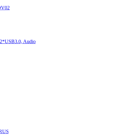
DV02
2*USB3.0, Audio
1RUS