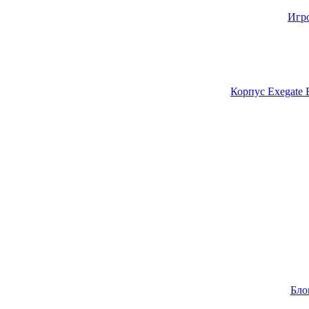
Игр
Корпус Exegate
Бло