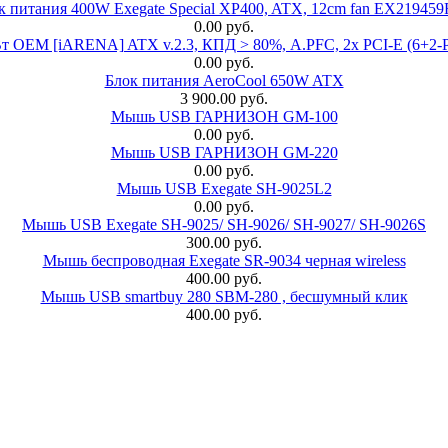
к питания 400W Exegate Special XP400, ATX, 12cm fan EX21945
0.00 руб.
EM [iARENA] ATX v.2.3, КПД > 80%, A.PFC, 2x PCI-E (6+2-Pi
0.00 руб.
Блок питания AeroCool 650W ATX
3 900.00 руб.
Мышь USB ГАРНИЗОН GM-100
0.00 руб.
Мышь USB ГАРНИЗОН GM-220
0.00 руб.
Мышь USB Exegate SH-9025L2
0.00 руб.
Мышь USB Exegate SH-9025/ SH-9026/ SH-9027/ SH-9026S
300.00 руб.
Мышь беспроводная Exegate SR-9034 черная wireless
400.00 руб.
Мышь USB smartbuy 280 SBM-280 , бесшумный клик
400.00 руб.