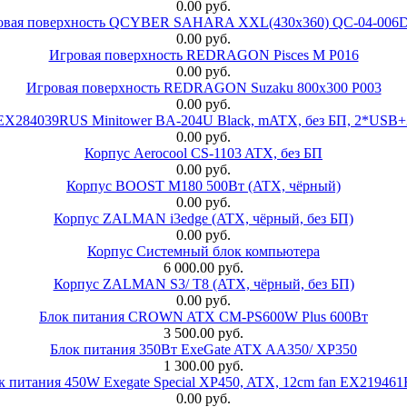
0.00 руб.
овая поверхность QCYBER SAHARA XXL(430x360) QC-04-006
0.00 руб.
Игровая поверхность REDRAGON Pisces M P016
0.00 руб.
Игровая поверхность REDRAGON Suzaku 800x300 P003
0.00 руб.
 EX284039RUS Minitower BA-204U Black, mATX, без БП, 2*USB+
0.00 руб.
Корпус Aerocool CS-1103 ATX, без БП
0.00 руб.
Корпус BOOST M180 500Вт (ATX, чёрный)
0.00 руб.
Корпус ZALMAN i3edge (ATX, чёрный, без БП)
0.00 руб.
Корпус Системный блок компьютера
6 000.00 руб.
Корпус ZALMAN S3/ T8 (ATX, чёрный, без БП)
0.00 руб.
Блок питания CROWN ATX CM-PS600W Plus 600Вт
3 500.00 руб.
Блок питания 350Вт ExeGate ATX AA350/ XP350
1 300.00 руб.
к питания 450W Exegate Special XP450, ATX, 12cm fan EX21946
0.00 руб.