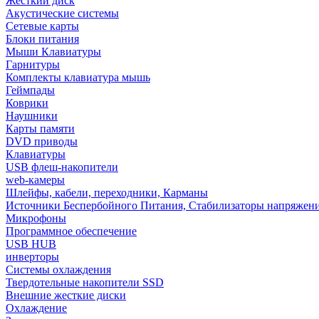
Жёсткий диск
Акустические системы
Сетевые карты
Блоки питания
Мыши Клавиатуры
Гарнитуры
Комплекты клавиатура мышь
Геймпады
Коврики
Наушники
Карты памяти
DVD приводы
Клавиатуры
USB флеш-накопители
web-камеры
Шлейфы, кабели, переходники, Карманы
Источники Беспербойного Питания, Стабилизаторы напряжен
Микрофоны
Программное обеспечение
USB HUB
инверторы
Системы охлаждения
Твердотельные накопители SSD
Внешние жесткие диски
Охлаждение