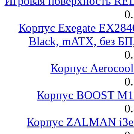
Игровая поверхность R
0
Корпус Exegate EX28
Black, mATX, без Б
0
Корпус Aerocool
0
Корпус BOOST M18
0
Корпус ZALMAN i3ed