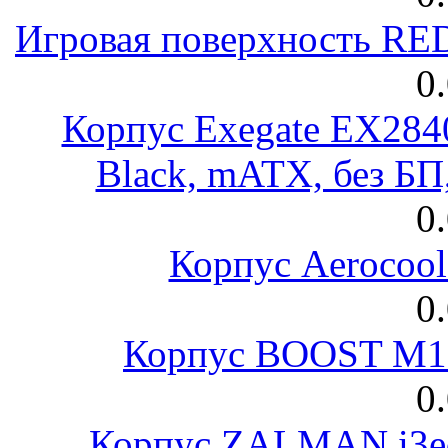
Игровая поверхность R
0
Корпус Exegate EX28
Black, mATX, без Б
0
Корпус Aerocool
0
Корпус BOOST M18
0
Корпус ZALMAN i3ed