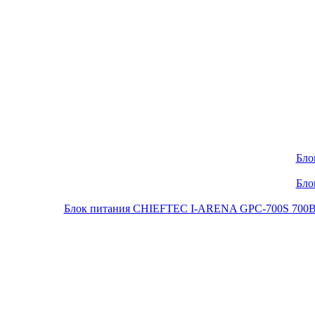
Бло
Бло
Блок питания CHIEFTEC I-ARENA GPC-700S 700Вт O