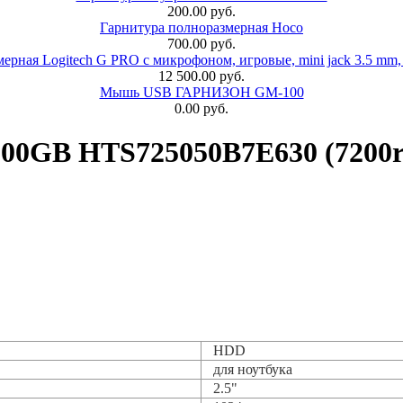
200.00 руб.
Гарнитура полноразмерная Hoco
700.00 руб.
ерная Logitech G PRO с микрофоном, игровые, mini jack 3.5 mm,
12 500.00 руб.
Мышь USB ГАРНИЗОН GM-100
0.00 руб.
500GB HTS725050B7E630 (7200
HDD
для ноутбука
2.5"