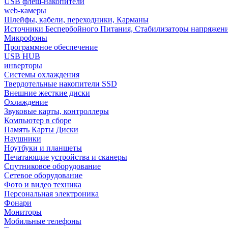
USB флеш-накопители
web-камеры
Шлейфы, кабели, переходники, Карманы
Источники Беспербойного Питания, Стабилизаторы напряжен
Микрофоны
Программное обеспечение
USB HUB
инверторы
Системы охлаждения
Твердотельные накопители SSD
Внешние жесткие диски
Охлаждение
Звуковые карты, контроллеры
Компьютер в сборе
Память Карты Диски
Наушники
Ноутбуки и планшеты
Печатающие устройства и сканеры
Спутниковое оборудование
Сетевое оборудование
Фото и видео техника
Персональная электроника
Фонари
Мониторы
Мобильные телефоны