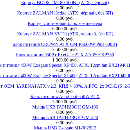
Корпус BOOST M180 500Вт (ATX, чёрный)
0.00 руб.
Корпус ZALMAN i3edge (ATX, чёрный, без БП)
0.00 руб.
Корпус Системный блок компьютера
6 000.00 руб.
Корпус ZALMAN S3/ T8 (ATX, чёрный, без БП)
0.00 руб.
Блок питания CROWN ATX CM-PS600W Plus 600Вт
3 500.00 руб.
Блок питания 350Вт ExeGate ATX AA350/ XP350
1 300.00 руб.
к питания 450W Exegate Special XP450, ATX, 12cm fan EX21946
0.00 руб.
к питания 400W Exegate Special XP400, ATX, 12cm fan EX21945
0.00 руб.
EM [iARENA] ATX v.2.3, КПД > 80%, A.PFC, 2x PCI-E (6+2-Pi
0.00 руб.
Блок питания AeroCool 650W ATX
3 900.00 руб.
Мышь USB ГАРНИЗОН GM-100
0.00 руб.
Мышь USB ГАРНИЗОН GM-220
0.00 руб.
Мышь USB Exegate SH-9025L2