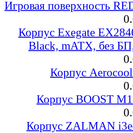
Игровая поверхность R
0
Корпус Exegate EX28
Black, mATX, без Б
0
Корпус Aerocool
0
Корпус BOOST M18
0
Корпус ZALMAN i3ed