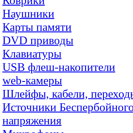
Коврики
Наушники
Карты памяти
DVD приводы
Клавиатуры
USB флеш-накопители
web-камеры
Шлейфы, кабели, переход
Источники Беспербойного
напряжения