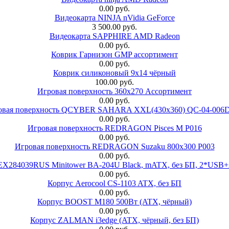
0.00 руб.
Видеокарта NINJA nVidia GeForce
3 500.00 руб.
Видеокарта SAPPHIRE AMD Radeon
0.00 руб.
Коврик Гарнизон GMP ассортимент
0.00 руб.
Коврик силиконовый 9х14 чёрный
100.00 руб.
Игровая поверхность 360x270 Ассортимент
0.00 руб.
овая поверхность QCYBER SAHARA XXL(430x360) QC-04-006
0.00 руб.
Игровая поверхность REDRAGON Pisces M P016
0.00 руб.
Игровая поверхность REDRAGON Suzaku 800x300 P003
0.00 руб.
 EX284039RUS Minitower BA-204U Black, mATX, без БП, 2*USB+
0.00 руб.
Корпус Aerocool CS-1103 ATX, без БП
0.00 руб.
Корпус BOOST M180 500Вт (ATX, чёрный)
0.00 руб.
Корпус ZALMAN i3edge (ATX, чёрный, без БП)