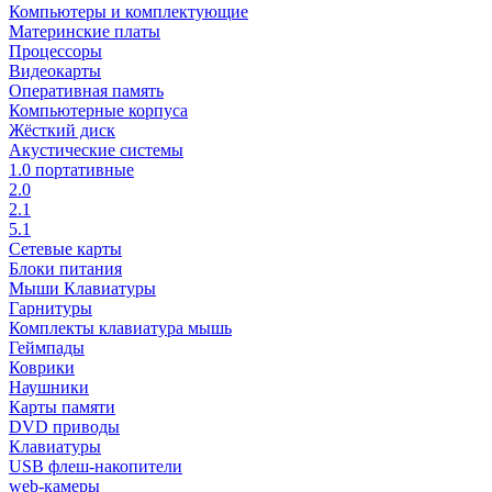
Компьютеры и комплектующие
Материнские платы
Процессоры
Видеокарты
Оперативная память
Компьютерные корпуса
Жёсткий диск
Акустические системы
1.0 портативные
2.0
2.1
5.1
Сетевые карты
Блоки питания
Мыши Клавиатуры
Гарнитуры
Комплекты клавиатура мышь
Геймпады
Коврики
Наушники
Карты памяти
DVD приводы
Клавиатуры
USB флеш-накопители
web-камеры