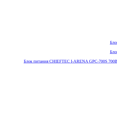
Бло
Бло
Блок питания CHIEFTEC I-ARENA GPC-700S 700Вт O