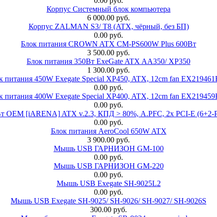
0.00 руб.
Корпус Системный блок компьютера
6 000.00 руб.
Корпус ZALMAN S3/ T8 (ATX, чёрный, без БП)
0.00 руб.
Блок питания CROWN ATX CM-PS600W Plus 600Вт
3 500.00 руб.
Блок питания 350Вт ExeGate ATX AA350/ XP350
1 300.00 руб.
к питания 450W Exegate Special XP450, ATX, 12cm fan EX21946
0.00 руб.
к питания 400W Exegate Special XP400, ATX, 12cm fan EX21945
0.00 руб.
EM [iARENA] ATX v.2.3, КПД > 80%, A.PFC, 2x PCI-E (6+2-Pi
0.00 руб.
Блок питания AeroCool 650W ATX
3 900.00 руб.
Мышь USB ГАРНИЗОН GM-100
0.00 руб.
Мышь USB ГАРНИЗОН GM-220
0.00 руб.
Мышь USB Exegate SH-9025L2
0.00 руб.
Мышь USB Exegate SH-9025/ SH-9026/ SH-9027/ SH-9026S
300.00 руб.