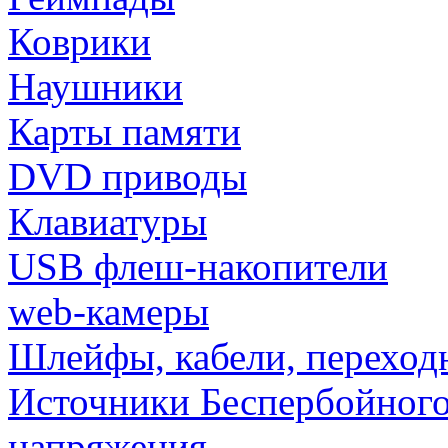
Коврики
Наушники
Карты памяти
DVD приводы
Клавиатуры
USB флеш-накопители
web-камеры
Шлейфы, кабели, переход
Источники Беспербойного
напряжения