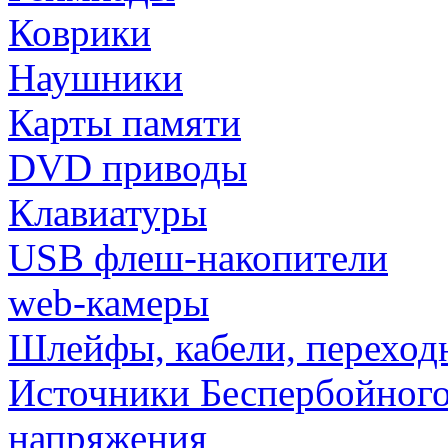
Коврики
Наушники
Карты памяти
DVD приводы
Клавиатуры
USB флеш-накопители
web-камеры
Шлейфы, кабели, переход
Источники Беспербойного
напряжения