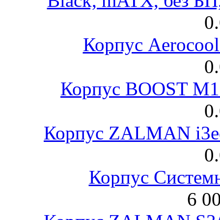
Black, mATX, без Б
0
Корпус Aerocool
0
Корпус BOOST M18
0
Корпус ZALMAN i3ed
0
Корпус Систем
6 0