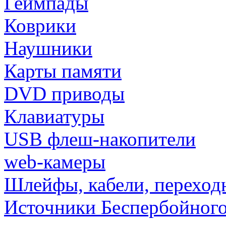
Геймпады
Коврики
Наушники
Карты памяти
DVD приводы
Клавиатуры
USB флеш-накопители
web-камеры
Шлейфы, кабели, переход
Источники Беспербойного