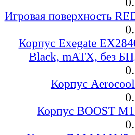
0
Игровая поверхность R
0
Корпус Exegate EX28
Black, mATX, без Б
0
Корпус Aerocool
0
Корпус BOOST M18
0