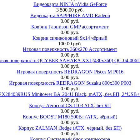
Видеокарта NINJA nVidia GeForce
3 500.00 руб.
Видеокарта SAPPHIRE AMD Radeon
0.00 руб.
Коврик Гарнизон GMP ассортимент
0.00 руб.
Коврик силиконовый 9х14 чёрный
100.00 руб.
Игровая поверхность 360x270 Ассортимент
0.00 руб.
овая поверхность QCYBER SAHARA XXL(430x360) QC-04-006
0.00 руб.
Игровая поверхность REDRAGON Pisces M P016
0.00 руб.
Игровая поверхность REDRAGON Suzaku 800x300 P003
0.00 руб.
 EX284039RUS Minitower BA-204U Black, mATX, без БП, 2*USB+
0.00 руб.
Корпус Aerocool CS-1103 ATX, без БП
0.00 руб.
Корпус BOOST M180 500Вт (ATX, чёрный)
0.00 руб.
Корпус ZALMAN i3edge (ATX, чёрный, без БП)
0.00 руб.
Корпус Системный блок компьютера