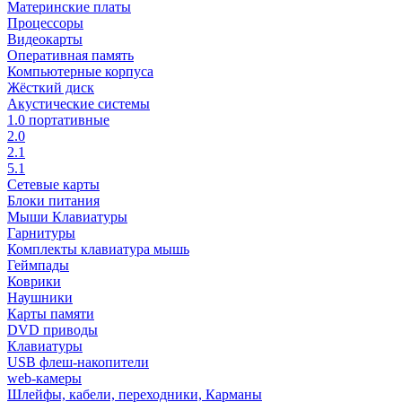
Материнские платы
Процессоры
Видеокарты
Оперативная память
Компьютерные корпуса
Жёсткий диск
Акустические системы
1.0 портативные
2.0
2.1
5.1
Сетевые карты
Блоки питания
Мыши Клавиатуры
Гарнитуры
Комплекты клавиатура мышь
Геймпады
Коврики
Наушники
Карты памяти
DVD приводы
Клавиатуры
USB флеш-накопители
web-камеры
Шлейфы, кабели, переходники, Карманы