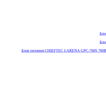
Бло
Бло
Блок питания CHIEFTEC I-ARENA GPC-700S 700Вт O