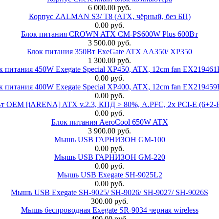
6 000.00 руб.
Корпус ZALMAN S3/ T8 (ATX, чёрный, без БП)
0.00 руб.
Блок питания CROWN ATX CM-PS600W Plus 600Вт
3 500.00 руб.
Блок питания 350Вт ExeGate ATX AA350/ XP350
1 300.00 руб.
к питания 450W Exegate Special XP450, ATX, 12cm fan EX21946
0.00 руб.
к питания 400W Exegate Special XP400, ATX, 12cm fan EX21945
0.00 руб.
EM [iARENA] ATX v.2.3, КПД > 80%, A.PFC, 2x PCI-E (6+2-Pi
0.00 руб.
Блок питания AeroCool 650W ATX
3 900.00 руб.
Мышь USB ГАРНИЗОН GM-100
0.00 руб.
Мышь USB ГАРНИЗОН GM-220
0.00 руб.
Мышь USB Exegate SH-9025L2
0.00 руб.
Мышь USB Exegate SH-9025/ SH-9026/ SH-9027/ SH-9026S
300.00 руб.
Мышь беспроводная Exegate SR-9034 черная wireless
400.00 руб.