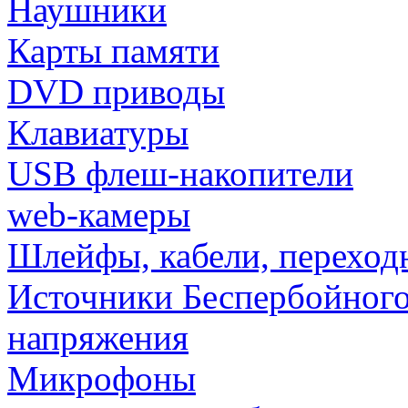
Наушники
Карты памяти
DVD приводы
Клавиатуры
USB флеш-накопители
web-камеры
Шлейфы, кабели, переход
Источники Беспербойного
напряжения
Микрофоны