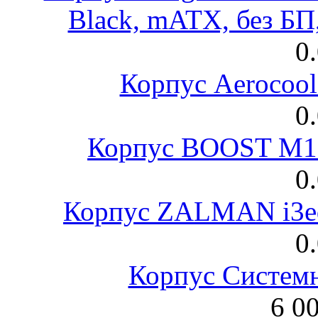
Black, mATX, без Б
0
Корпус Aerocool
0
Корпус BOOST M18
0
Корпус ZALMAN i3ed
0
Корпус Систем
6 0