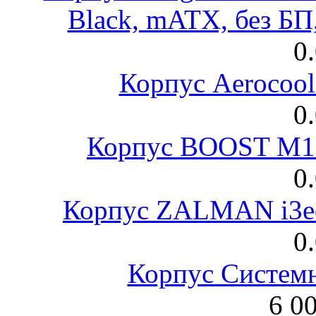
Black, mATX, без Б
0
Корпус Aerocool
0
Корпус BOOST M18
0
Корпус ZALMAN i3ed
0
Корпус Систем
6 0