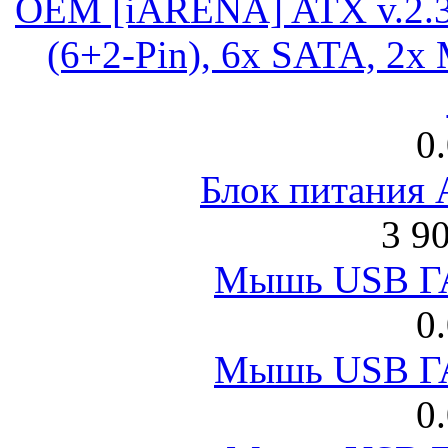
OEM [iARENA] ATX v.2.3
(6+2-Pin), 6x SATA, 2x
0
Блок питания
3 9
Мышь USB Г
0
Мышь USB Г
0