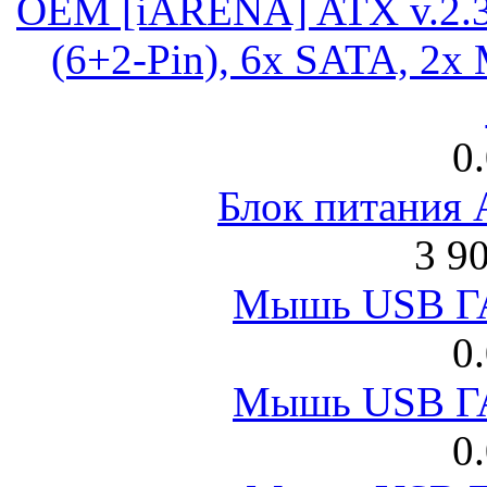
OEM [iARENA] ATX v.2.3
(6+2-Pin), 6x SATA, 2x
0
Блок питания
3 9
Мышь USB Г
0
Мышь USB Г
0