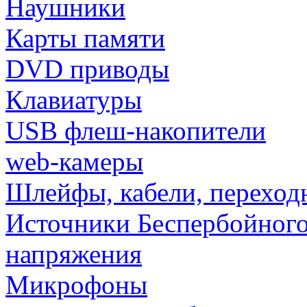
Наушники
Карты памяти
DVD приводы
Клавиатуры
USB флеш-накопители
web-камеры
Шлейфы, кабели, переход
Источники Беспербойного
напряжения
Микрофоны