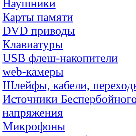
Наушники
Карты памяти
DVD приводы
Клавиатуры
USB флеш-накопители
web-камеры
Шлейфы, кабели, переход
Источники Беспербойного
напряжения
Микрофоны