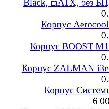
Black, mATX, без Б
0
Корпус Aerocool
0
Корпус BOOST M18
0
Корпус ZALMAN i3ed
0
Корпус Систем
6 0