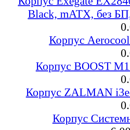
Корпус Exegate EX28
Black, mATX, без Б
0
Корпус Aerocool
0
Корпус BOOST M18
0
Корпус ZALMAN i3ed
0
Корпус Систем