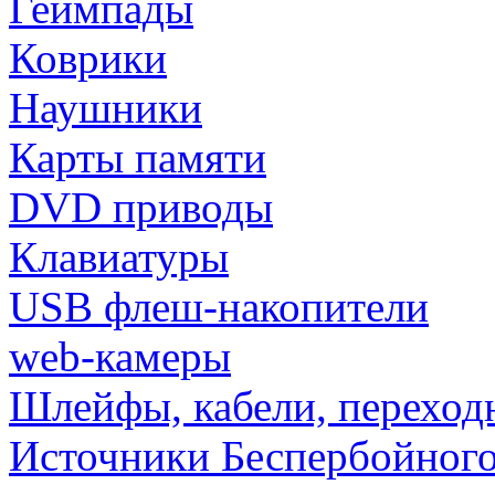
Геймпады
Коврики
Наушники
Карты памяти
DVD приводы
Клавиатуры
USB флеш-накопители
web-камеры
Шлейфы, кабели, переход
Источники Беспербойного