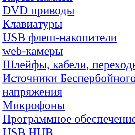
DVD приводы
Клавиатуры
USB флеш-накопители
web-камеры
Шлейфы, кабели, переход
Источники Беспербойного
напряжения
Микрофоны
Программное обеспечени
USB HUB