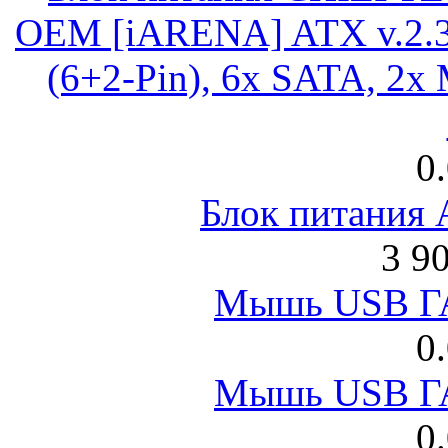
OEM [iARENA] ATX v.2.3
(6+2-Pin), 6x SATA, 2x
0
Блок питания
3 9
Мышь USB Г
0
Мышь USB Г
0