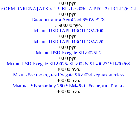
0.00 руб.
EM [iARENA] ATX v.2.3, КПД > 80%, A.PFC, 2x PCI-E (6+2-Pi
0.00 руб.
Блок питания AeroCool 650W ATX
3 900.00 руб.
Мышь USB ГАРНИЗОН GM-100
0.00 руб.
Мышь USB ГАРНИЗОН GM-220
0.00 руб.
Мышь USB Exegate SH-9025L2
0.00 руб.
Мышь USB Exegate SH-9025/ SH-9026/ SH-9027/ SH-9026S
300.00 руб.
Мышь беспроводная Exegate SR-9034 черная wireless
400.00 руб.
Мышь USB smartbuy 280 SBM-280 , бесшумный клик
400.00 руб.