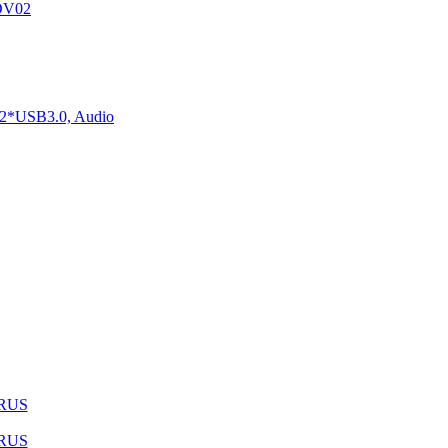
DV02
2*USB3.0, Audio
1RUS
9RUS