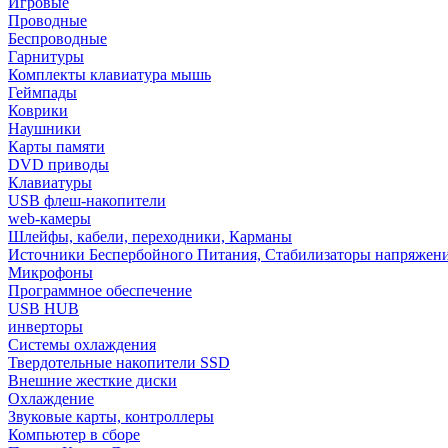
Игровые
Проводные
Беспроводные
Гарнитуры
Комплекты клавиатура мышь
Геймпады
Коврики
Наушники
Карты памяти
DVD приводы
Клавиатуры
USB флеш-накопители
web-камеры
Шлейфы, кабели, переходники, Карманы
Источники Беспербойного Питания, Стабилизаторы напряжен
Микрофоны
Программное обеспечение
USB HUB
инверторы
Системы охлаждения
Твердотельные накопители SSD
Внешние жесткие диски
Охлаждение
Звуковые карты, контроллеры
Компьютер в сборе