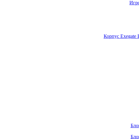
Игр
Корпус Exegate
Бло
Бло