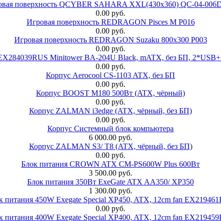
овая поверхность QCYBER SAHARA XXL(430x360) QC-04-006
0.00 руб.
Игровая поверхность REDRAGON Pisces M P016
0.00 руб.
Игровая поверхность REDRAGON Suzaku 800x300 P003
0.00 руб.
 EX284039RUS Minitower BA-204U Black, mATX, без БП, 2*USB+
0.00 руб.
Корпус Aerocool CS-1103 ATX, без БП
0.00 руб.
Корпус BOOST M180 500Вт (ATX, чёрный)
0.00 руб.
Корпус ZALMAN i3edge (ATX, чёрный, без БП)
0.00 руб.
Корпус Системный блок компьютера
6 000.00 руб.
Корпус ZALMAN S3/ T8 (ATX, чёрный, без БП)
0.00 руб.
Блок питания CROWN ATX CM-PS600W Plus 600Вт
3 500.00 руб.
Блок питания 350Вт ExeGate ATX AA350/ XP350
1 300.00 руб.
к питания 450W Exegate Special XP450, ATX, 12cm fan EX21946
0.00 руб.
к питания 400W Exegate Special XP400, ATX, 12cm fan EX21945