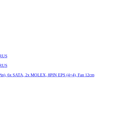
1RUS
9RUS
n), 6x SATA, 2x MOLEX, 8PIN EPS (4+4), Fan 12cm