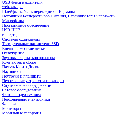
USB флеш-накопители
web-камеры
Шлейфы, кабели, переходники, Карманы
Источники Беспербойного Питания, Стабилизаторы напряжен
Микрофоны
Программное обеспечение
USB HUB
инверторы
Системы охлаждения
Твердотельные накопители SSD
Внешние жесткие диски
Охлаждение
Звуковые карты, контроллеры
Компьютер в сборе
Память Карты Диски
Наушники
Ноутбуки и планшеты
Печатающие устройства и сканеры
Спутниковое оборудование
Сетевое оборудование
Фото и видео техника
Персональная электроника
Фонари
Мониторы
Мобильные телефоны