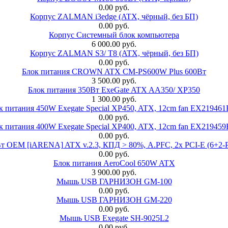
0.00 руб.
Корпус ZALMAN i3edge (ATX, чёрный, без БП)
0.00 руб.
Корпус Системный блок компьютера
6 000.00 руб.
Корпус ZALMAN S3/ T8 (ATX, чёрный, без БП)
0.00 руб.
Блок питания CROWN ATX CM-PS600W Plus 600Вт
3 500.00 руб.
Блок питания 350Вт ExeGate ATX AA350/ XP350
1 300.00 руб.
к питания 450W Exegate Special XP450, ATX, 12cm fan EX21946
0.00 руб.
к питания 400W Exegate Special XP400, ATX, 12cm fan EX21945
0.00 руб.
EM [iARENA] ATX v.2.3, КПД > 80%, A.PFC, 2x PCI-E (6+2-Pi
0.00 руб.
Блок питания AeroCool 650W ATX
3 900.00 руб.
Мышь USB ГАРНИЗОН GM-100
0.00 руб.
Мышь USB ГАРНИЗОН GM-220
0.00 руб.
Мышь USB Exegate SH-9025L2
0.00 руб.