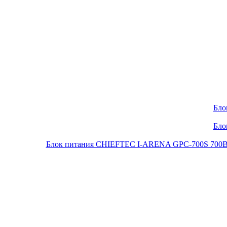
Бло
Бло
Блок питания CHIEFTEC I-ARENA GPC-700S 700Вт O