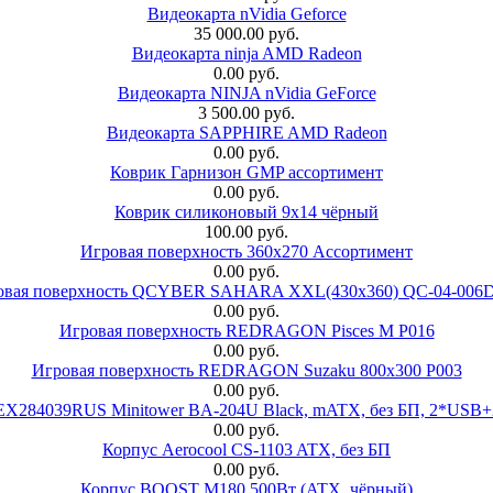
Видеокарта nVidia Geforce
35 000.00 руб.
Видеокарта ninja AMD Radeon
0.00 руб.
Видеокарта NINJA nVidia GeForce
3 500.00 руб.
Видеокарта SAPPHIRE AMD Radeon
0.00 руб.
Коврик Гарнизон GMP ассортимент
0.00 руб.
Коврик силиконовый 9х14 чёрный
100.00 руб.
Игровая поверхность 360x270 Ассортимент
0.00 руб.
овая поверхность QCYBER SAHARA XXL(430x360) QC-04-006
0.00 руб.
Игровая поверхность REDRAGON Pisces M P016
0.00 руб.
Игровая поверхность REDRAGON Suzaku 800x300 P003
0.00 руб.
 EX284039RUS Minitower BA-204U Black, mATX, без БП, 2*USB+
0.00 руб.
Корпус Aerocool CS-1103 ATX, без БП
0.00 руб.
Корпус BOOST M180 500Вт (ATX, чёрный)