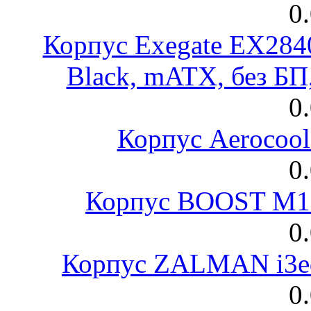
0
Корпус Exegate EX28
Black, mATX, без Б
0
Корпус Aerocool
0
Корпус BOOST M18
0
Корпус ZALMAN i3ed
0