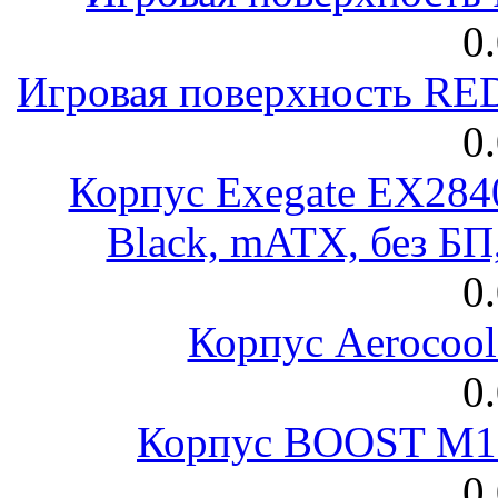
0
Игровая поверхность R
0
Корпус Exegate EX28
Black, mATX, без Б
0
Корпус Aerocool
0
Корпус BOOST M18
0