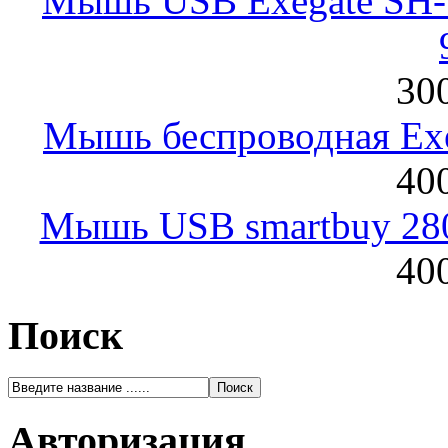
Мышь USB Exegate SH-9
300
Мышь беспроводная Exeg
400
Мышь USB smartbuy 28
400
Поиск
Авторизация