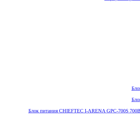
Бло
Бло
Блок питания CHIEFTEC I-ARENA GPC-700S 700Вт O