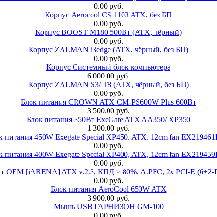
0.00 руб.
Корпус Aerocool CS-1103 ATX, без БП
0.00 руб.
Корпус BOOST M180 500Вт (ATX, чёрный)
0.00 руб.
Корпус ZALMAN i3edge (ATX, чёрный, без БП)
0.00 руб.
Корпус Системный блок компьютера
6 000.00 руб.
Корпус ZALMAN S3/ T8 (ATX, чёрный, без БП)
0.00 руб.
Блок питания CROWN ATX CM-PS600W Plus 600Вт
3 500.00 руб.
Блок питания 350Вт ExeGate ATX AA350/ XP350
1 300.00 руб.
к питания 450W Exegate Special XP450, ATX, 12cm fan EX21946
0.00 руб.
к питания 400W Exegate Special XP400, ATX, 12cm fan EX21945
0.00 руб.
EM [iARENA] ATX v.2.3, КПД > 80%, A.PFC, 2x PCI-E (6+2-Pi
0.00 руб.
Блок питания AeroCool 650W ATX
3 900.00 руб.
Мышь USB ГАРНИЗОН GM-100
0.00 руб.