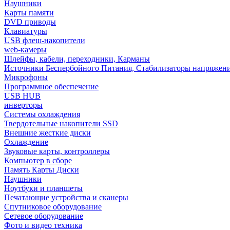
Наушники
Карты памяти
DVD приводы
Клавиатуры
USB флеш-накопители
web-камеры
Шлейфы, кабели, переходники, Карманы
Источники Беспербойного Питания, Стабилизаторы напряжен
Микрофоны
Программное обеспечение
USB HUB
инверторы
Системы охлаждения
Твердотельные накопители SSD
Внешние жесткие диски
Охлаждение
Звуковые карты, контроллеры
Компьютер в сборе
Память Карты Диски
Наушники
Ноутбуки и планшеты
Печатающие устройства и сканеры
Спутниковое оборудование
Сетевое оборудование
Фото и видео техника