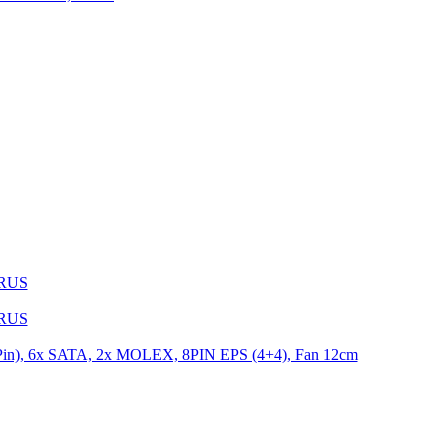
1RUS
9RUS
n), 6x SATA, 2x MOLEX, 8PIN EPS (4+4), Fan 12cm