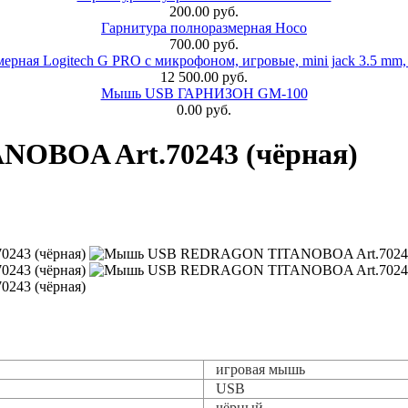
200.00 руб.
Гарнитура полноразмерная Hoco
700.00 руб.
ерная Logitech G PRO с микрофоном, игровые, mini jack 3.5 mm,
12 500.00 руб.
Мышь USB ГАРНИЗОН GM-100
0.00 руб.
BOA Art.70243 (чёрная)
игровая мышь
USB
чёрный