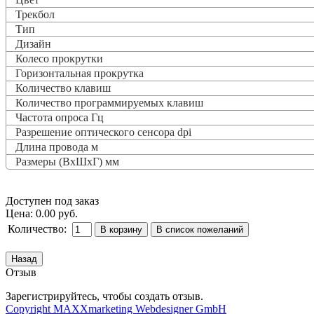
Трекбол
Тип
Дизайн
Колесо прокрутки
Горизонтальная прокрутка
Количество клавиш
Количество программируемых клавиш
Частота опроса
Гц
Разрешение оптического сенсора dpi
Длина провода м
Размеры (ВxШxГ) мм
Доступен под заказ
Цена:
0.00 руб.
Количество:
Отзыв
Зарегистрируйтесь, чтобы создать отзыв.
Copyright MAXXmarketing Webdesigner GmbH