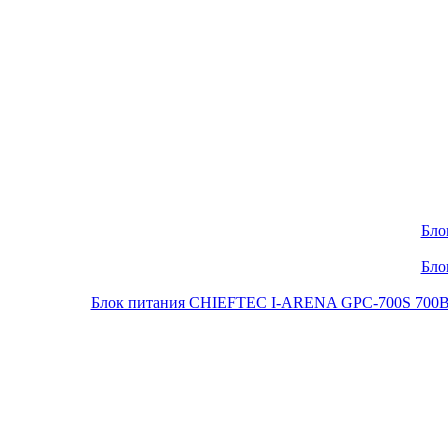
Бло
Бло
Блок питания CHIEFTEC I-ARENA GPC-700S 700Вт O