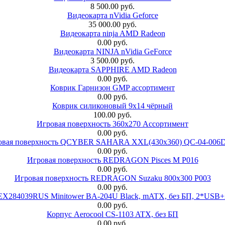
8 500.00 руб.
Видеокарта nVidia Geforce
35 000.00 руб.
Видеокарта ninja AMD Radeon
0.00 руб.
Видеокарта NINJA nVidia GeForce
3 500.00 руб.
Видеокарта SAPPHIRE AMD Radeon
0.00 руб.
Коврик Гарнизон GMP ассортимент
0.00 руб.
Коврик силиконовый 9х14 чёрный
100.00 руб.
Игровая поверхность 360x270 Ассортимент
0.00 руб.
овая поверхность QCYBER SAHARA XXL(430x360) QC-04-006
0.00 руб.
Игровая поверхность REDRAGON Pisces M P016
0.00 руб.
Игровая поверхность REDRAGON Suzaku 800x300 P003
0.00 руб.
 EX284039RUS Minitower BA-204U Black, mATX, без БП, 2*USB+
0.00 руб.
Корпус Aerocool CS-1103 ATX, без БП
0.00 руб.