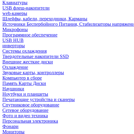
Клавиатуры
USB флеш-накопители
web-камеры
Шлейфы, кабели, переходники, Карманы
Источники Беспербойного Питания, Стабилизаторы напряжен
Микрофоны
Программное обеспечение
USB HUB
инверторы
Системы охлаждения
Твердотельные накопители SSD
Внешние жесткие диски
Охлаждение
Звуковые карты, контроллеры
Компьютер в сборе
Память Карты Диски
Наушники
Ноутбуки и планшеты
Печатающие устройства и сканеры
Спутниковое оборудование
Сетевое оборудование
Фото и видео техника
Персональная электроника
Фонари
Мониторы