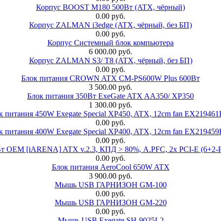
Корпус BOOST M180 500Вт (ATX, чёрный)
0.00 руб.
Корпус ZALMAN i3edge (ATX, чёрный, без БП)
0.00 руб.
Корпус Системный блок компьютера
6 000.00 руб.
Корпус ZALMAN S3/ T8 (ATX, чёрный, без БП)
0.00 руб.
Блок питания CROWN ATX CM-PS600W Plus 600Вт
3 500.00 руб.
Блок питания 350Вт ExeGate ATX AA350/ XP350
1 300.00 руб.
к питания 450W Exegate Special XP450, ATX, 12cm fan EX21946
0.00 руб.
к питания 400W Exegate Special XP400, ATX, 12cm fan EX21945
0.00 руб.
EM [iARENA] ATX v.2.3, КПД > 80%, A.PFC, 2x PCI-E (6+2-Pi
0.00 руб.
Блок питания AeroCool 650W ATX
3 900.00 руб.
Мышь USB ГАРНИЗОН GM-100
0.00 руб.
Мышь USB ГАРНИЗОН GM-220
0.00 руб.
Мышь USB Exegate SH-9025L2