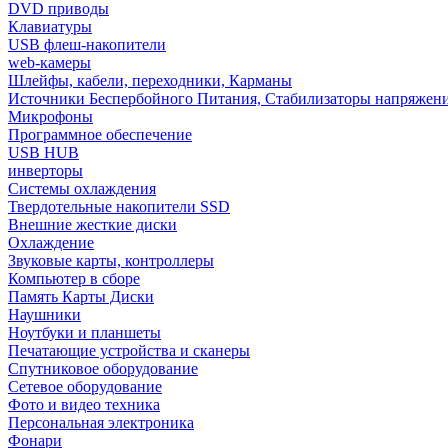
DVD приводы
Клавиатуры
USB флеш-накопители
web-камеры
Шлейфы, кабели, переходники, Карманы
Источники Беспербойного Питания, Стабилизаторы напряжен
Микрофоны
Программное обеспечение
USB HUB
инверторы
Системы охлаждения
Твердотельные накопители SSD
Внешние жесткие диски
Охлаждение
Звуковые карты, контроллеры
Компьютер в сборе
Память Карты Диски
Наушники
Ноутбуки и планшеты
Печатающие устройства и сканеры
Спутниковое оборудование
Сетевое оборудование
Фото и видео техника
Персональная электроника
Фонари