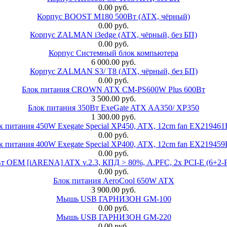
0.00 руб.
Корпус BOOST M180 500Вт (ATX, чёрный)
0.00 руб.
Корпус ZALMAN i3edge (ATX, чёрный, без БП)
0.00 руб.
Корпус Системный блок компьютера
6 000.00 руб.
Корпус ZALMAN S3/ T8 (ATX, чёрный, без БП)
0.00 руб.
Блок питания CROWN ATX CM-PS600W Plus 600Вт
3 500.00 руб.
Блок питания 350Вт ExeGate ATX AA350/ XP350
1 300.00 руб.
к питания 450W Exegate Special XP450, ATX, 12cm fan EX21946
0.00 руб.
к питания 400W Exegate Special XP400, ATX, 12cm fan EX21945
0.00 руб.
EM [iARENA] ATX v.2.3, КПД > 80%, A.PFC, 2x PCI-E (6+2-Pi
0.00 руб.
Блок питания AeroCool 650W ATX
3 900.00 руб.
Мышь USB ГАРНИЗОН GM-100
0.00 руб.
Мышь USB ГАРНИЗОН GM-220
0.00 руб.