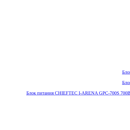
Бло
Бло
Блок питания CHIEFTEC I-ARENA GPC-700S 700Вт O