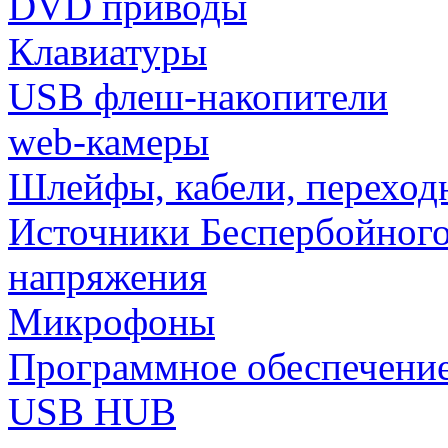
DVD приводы
Клавиатуры
USB флеш-накопители
web-камеры
Шлейфы, кабели, переход
Источники Беспербойного
напряжения
Микрофоны
Программное обеспечени
USB HUB