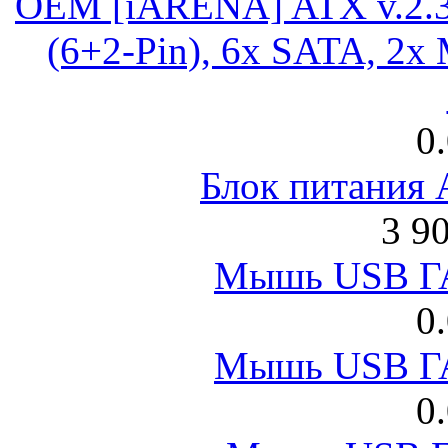
OEM [iARENA] ATX v.2.3
(6+2-Pin), 6x SATA, 2x
0
Блок питания
3 9
Мышь USB Г
0
Мышь USB Г
0