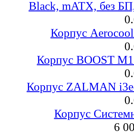
Black, mATX, без Б
0
Корпус Aerocool
0
Корпус BOOST M18
0
Корпус ZALMAN i3ed
0
Корпус Систем
6 0