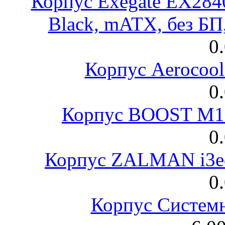
Корпус Exegate EX28
Black, mATX, без Б
0
Корпус Aerocool
0
Корпус BOOST M18
0
Корпус ZALMAN i3ed
0
Корпус Систем