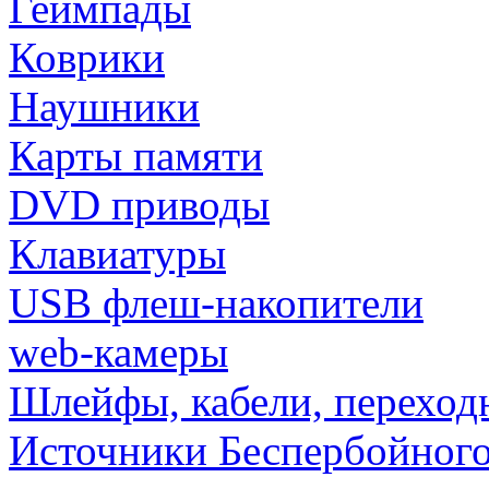
Геймпады
Коврики
Наушники
Карты памяти
DVD приводы
Клавиатуры
USB флеш-накопители
web-камеры
Шлейфы, кабели, переход
Источники Беспербойного