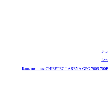
Бло
Бло
Блок питания CHIEFTEC I-ARENA GPC-700S 700Вт O