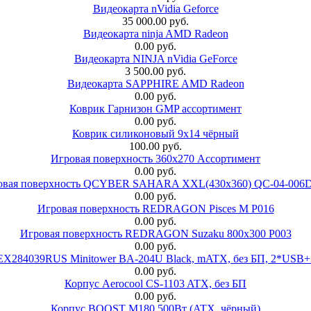
Видеокарта nVidia Geforce
35 000.00 руб.
Видеокарта ninja AMD Radeon
0.00 руб.
Видеокарта NINJA nVidia GeForce
3 500.00 руб.
Видеокарта SAPPHIRE AMD Radeon
0.00 руб.
Коврик Гарнизон GMP ассортимент
0.00 руб.
Коврик силиконовый 9х14 чёрный
100.00 руб.
Игровая поверхность 360x270 Ассортимент
0.00 руб.
овая поверхность QCYBER SAHARA XXL(430x360) QC-04-006
0.00 руб.
Игровая поверхность REDRAGON Pisces M P016
0.00 руб.
Игровая поверхность REDRAGON Suzaku 800x300 P003
0.00 руб.
 EX284039RUS Minitower BA-204U Black, mATX, без БП, 2*USB+
0.00 руб.
Корпус Aerocool CS-1103 ATX, без БП
0.00 руб.
Корпус BOOST M180 500Вт (ATX, чёрный)