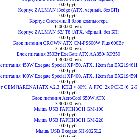
0.00 руб.
Корпус ZALMAN i3edge (ATX, чёрный, без БП)
0.00 руб.
Корпус Системный блок компьютера
6 000.00 руб.
Корпус ZALMAN S3/ T8 (ATX, чёрный, без БП)
0.00 руб.
Блок питания CROWN ATX CM-PS600W Plus 600Вт
3 500.00 руб.
Блок питания 350Вт ExeGate ATX AA350/ XP350
1 300.00 руб.
к питания 450W Exegate Special XP450, ATX, 12cm fan EX21946
0.00 руб.
к питания 400W Exegate Special XP400, ATX, 12cm fan EX21945
0.00 руб.
EM [iARENA] ATX v.2.3, КПД > 80%, A.PFC, 2x PCI-E (6+2-Pi
0.00 руб.
Блок питания AeroCool 650W ATX
3 900.00 руб.
Мышь USB ГАРНИЗОН GM-100
0.00 руб.
Мышь USB ГАРНИЗОН GM-220
0.00 руб.
Мышь USB Exegate SH-9025L2
0.00 руб.