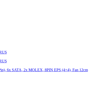
1RUS
9RUS
n), 6x SATA, 2x MOLEX, 8PIN EPS (4+4), Fan 12cm