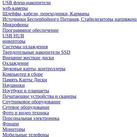
USB флеш-накопители
web-камеры
Шлейфы, кабели, переходники, Карманы
Источники Беспербойного Питания, Стабилизаторы напряжен
Микрофоны
Программное обеспечение
USB HUB
инверторы
Системы охлаждения
Твердотельные накопители SSD
Внешние жесткие диски
Охлаждение
Звуковые карты, контроллеры
Компьютер в сборе
Память Карты Диски
Наушники
Ноутбуки и планшеты
Печатающие устройства и сканеры
Спутниковое оборудование
Сетевое оборудование
Фото и видео техника
Персональная электроника
Фонари
Мониторы
Мобильные телефоны