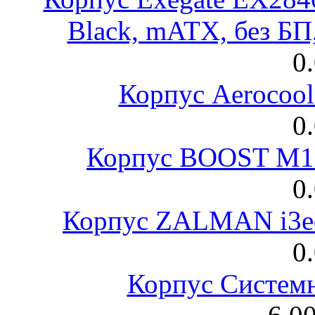
Black, mATX, без Б
0
Корпус Aerocool
0
Корпус BOOST M18
0
Корпус ZALMAN i3ed
0
Корпус Систем