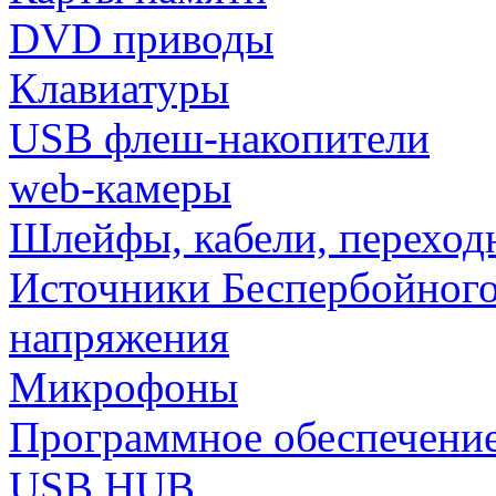
DVD приводы
Клавиатуры
USB флеш-накопители
web-камеры
Шлейфы, кабели, переход
Источники Беспербойного
напряжения
Микрофоны
Программное обеспечени
USB HUB