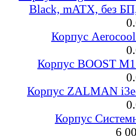
Black, mATX, без Б
0
Корпус Aerocool
0
Корпус BOOST M18
0
Корпус ZALMAN i3ed
0
Корпус Систем
6 0